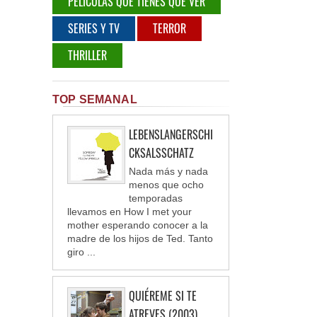
PELÍCULAS QUE TIENES QUE VER
SERIES Y TV
TERROR
THRILLER
TOP SEMANAL
LEBENSLANGERSCHI
CKSALSSCHATZ
Nada más y nada
menos que ocho
temporadas
llevamos en How I met your
mother esperando conocer a la
madre de los hijos de Ted. Tanto
giro ...
QUIÉREME SI TE
ATREVES (2003)