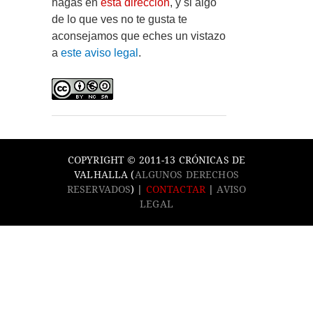
hagas en
esta dirección
, y si algo
de lo que ves no te gusta te
aconsejamos que eches un vistazo
a
este aviso legal
.
COPYRIGHT © 2011-13 CRÓNICAS DE
VALHALLA (
ALGUNOS DERECHOS
RESERVADOS
) |
CONTACTAR
|
AVISO
LEGAL