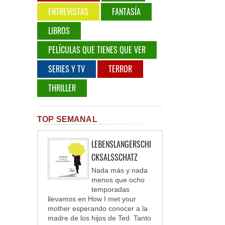
ENTREVISTAS
FANTASÍA
LIBROS
PELÍCULAS QUE TIENES QUE VER
SERIES Y TV
TERROR
THRILLER
TOP SEMANAL
LEBENSLANGERSCHI
CKSALSSCHATZ
Nada más y nada
menos que ocho
temporadas
llevamos en How I met your
mother esperando conocer a la
madre de los hijos de Ted. Tanto