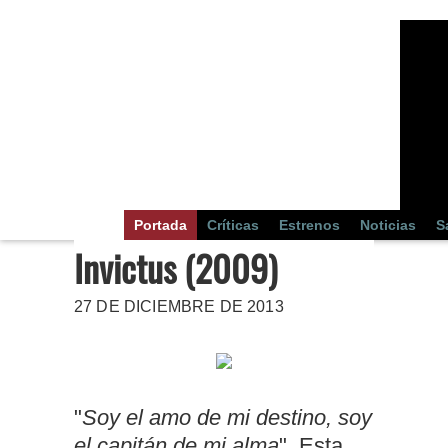
Portada
Críticas
Estrenos
Noticias
S
Invictus (2009)
27 DE DICIEMBRE DE 2013
"
Soy el amo de mi destino, soy
el capitán de mi alma
". Esta