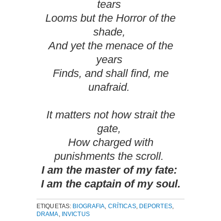
tears
Looms but the Horror of the
shade,
And yet the menace of the
years
Finds, and shall find, me
unafraid.
It matters not how strait the
gate,
How charged with
punishments the scroll.
I am the master of my fate:
I am the captain of my soul.
ETIQUETAS:
BIOGRAFIA
,
CRÍTICAS
,
DEPORTES
,
DRAMA
,
INVICTUS