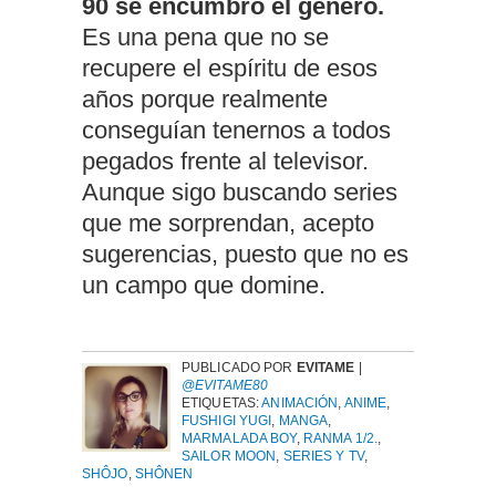
90 se encumbró el género.
Es una pena que no se
recupere el espíritu de esos
años porque realmente
conseguían tenernos a todos
pegados frente al televisor.
Aunque sigo buscando series
que me sorprendan, acepto
sugerencias, puesto que no es
un campo que domine.
PUBLICADO POR
EVITAME
|
@EVITAME80
ETIQUETAS:
ANIMACIÓN
,
ANIME
,
FUSHIGI YUGI
,
MANGA
,
MARMALADA BOY
,
RANMA 1/2.
,
SAILOR MOON
,
SERIES Y TV
,
SHÔJO
,
SHÔNEN