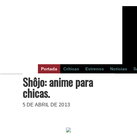
Portada
Críticas
Estrenos
Noticias
S
Shôjo: anime para
chicas.
5 DE ABRIL DE 2013