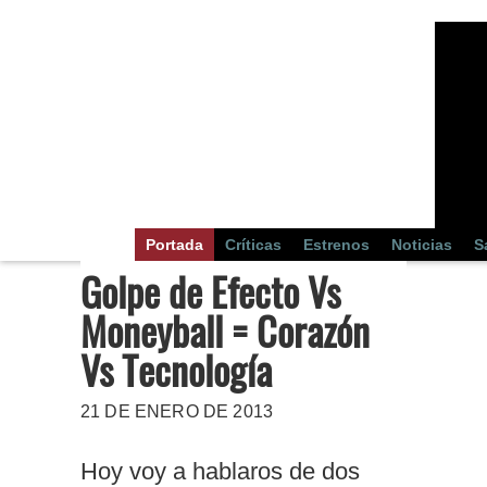
Portada
Críticas
Estrenos
Noticias
S
Golpe de Efecto Vs
Moneyball = Corazón
Vs Tecnología
21 DE ENERO DE 2013
Hoy voy a hablaros de dos