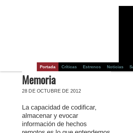
Portada
Críticas
Estrenos
Noticias
S
Memoria
28 DE OCTUBRE DE 2012
La capacidad de codificar,
almacenar y evocar
información de hechos
remotos es lo que entendemos