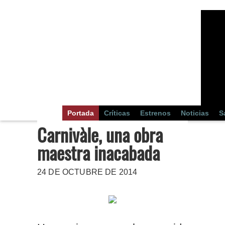
Portada
Críticas
Estrenos
Noticias
S
Carnivàle, una obra
maestra inacabada
24 DE OCTUBRE DE 2014