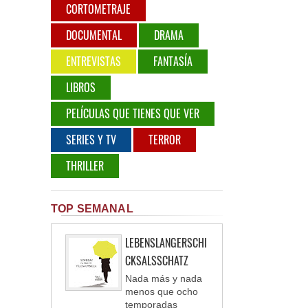
CORTOMETRAJE
DOCUMENTAL
DRAMA
ENTREVISTAS
FANTASÍA
LIBROS
PELÍCULAS QUE TIENES QUE VER
SERIES Y TV
TERROR
THRILLER
TOP SEMANAL
LEBENSLANGERSCHI
CKSALSSCHATZ
Nada más y nada
menos que ocho
temporadas