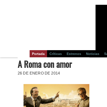
Portada
Críticas
Estrenos
Noticias
S
A Roma con amor
26 DE ENERO DE 2014