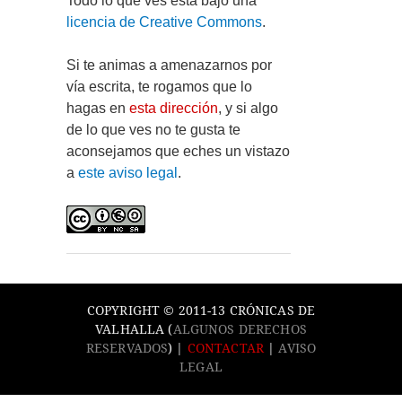
Todo lo que ves está bajo una
licencia de Creative Commons
.
Si te animas a amenazarnos por
vía escrita, te rogamos que lo
hagas en
esta dirección
, y si algo
de lo que ves no te gusta te
aconsejamos que eches un vistazo
a
este aviso legal
.
COPYRIGHT © 2011-13 CRÓNICAS DE
VALHALLA (
ALGUNOS DERECHOS
RESERVADOS
) |
CONTACTAR
|
AVISO
LEGAL