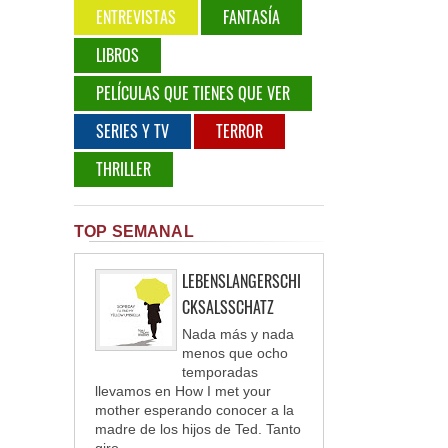
ENTREVISTAS
FANTASÍA
LIBROS
PELÍCULAS QUE TIENES QUE VER
SERIES Y TV
TERROR
THRILLER
TOP SEMANAL
LEBENSLANGERSCHI
CKSALSSCHATZ
Nada más y nada
menos que ocho
temporadas
llevamos en How I met your
mother esperando conocer a la
madre de los hijos de Ted. Tanto
giro ...