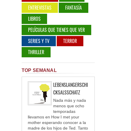
ENTREVISTAS
FANTASÍA
LIBROS
PELÍCULAS QUE TIENES QUE VER
SERIES Y TV
TERROR
THRILLER
TOP SEMANAL
LEBENSLANGERSCHI
CKSALSSCHATZ
Nada más y nada
menos que ocho
temporadas
llevamos en How I met your
mother esperando conocer a la
madre de los hijos de Ted. Tanto