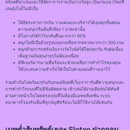
สล็อตที่น่าเล่นและให้อัตราการจ่ายเงินรางวัลสูง เป็นเกมแนวใหม่ที่
เล่นยังไงก็ไม่มีเบื่อ
ให้อิสระทางการเงิน วางแผนและบริหารได้เองทุกขั้นตอน
ความสนุกเริ่มต้นที่เพียง 1 บาทเท่านั้น
มีโอกาสได้กำไรกลับคืนมากกว่า 90%
สนุกไม่มีเบื่อด้วยรูปแบบเกมที่หลากหลายมากกว่า 300 เกม
สนุกด้วยการกดรับเงินรางวัลโบนัสได้ใหม่ทุกวัน รับต่อเนื่อง
เพิ่มฐานเงินทุนง่ายๆไม่ต้องเหนื่อย
มีฟีเจอร์มากมายที่พร้อมจะช่วยเหลือการทำกำไรของคุณ
ให้ประสบความสำเร็จให้เป็นไปตามแผนที่วางเอาไว้
ร่วมทำเงินไปพร้อมๆกันกับเกมสล็อตที่เว็บเราการันตีความสนุกและ
การทำกำไรแบบที่ไม่มีข้อผิดพลาด เข้าเล่นได้ง่ายเดิมพันได้ทันที
ผ่านทางหน้าเว็บโดยตรงแบบที่ไม่ต้องมีแอพพลิเคชั่น ระบบ
ธนาคารก็รองรับเต็มที่ทุกบัญชีหรือจะไม่มีก็ใช้งานได้เช่นกัน
เบทต่ำรับทรัพย์เยอะ Slotxo ฝากถอน