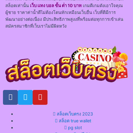
สล็อตเท่านั้น
เว็บ แทง บอล ขั้น ต่ํา
10 บาท
เกมดีเกมดังเอาใจคุณ
ผู้ชาย ราคาค่าน้ำดีไม่ต้องโดนหักเหมือนเว็บอื่น เว็บที่ดีมีการ
พัฒนาอย่างต่อเนื่อง มีประสิทธิภาพสูงงที่พร้อมต่อทุกการเข้าเล่น
สมัครสมาชิกที่เว็บเราไม่มีผิดหวัง
สล็อตเว็บตรง 2023
สล็อต true wallet
pg slot