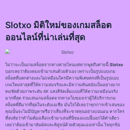
Slotxo มิติใหม่ของเกมสล็อต
ออนไลน์ที่น่าเล่นที่สุด
ไม่ว่าจะเป็นเกมสล็อตจากทางค่ายไหนแต่หากพูดถึงค่ายนี้
Slotxo
บอกเลยว่าต้องลองเข้ามาเล่นด้วยตัวเอง เพราะเป็นรูปแบบเกม
สล็อตที่แตกต่างและไม่เหมือนใครมีความพิเศษตรงที่เป็นรูปแบบ
เกมใหม่ล่าสุดที่ให้ความสมจริงและมีความทันสมัยเป็นอย่างมาก
คมชัดด้วยภาพระดับ 4K แสงสีจัดเต็มแบบที่ให้ความเหมือนจริง
มากที่สุด ร่วมเล่นเกมสล็อตจากทางเว็บของเราผู้ให้บริการเกม
สล็อตที่ดีมากที่สุดในระดับเอเชีย มั่นใจได้เลยว่าทุกการเข้าเล่นของ
คุณนั้นจะไม่มีปัญหาหรือว่าเสี่ยงที่จะขาดทุนอย่างแน่นอน หากใคร
ที่สงสัยว่าทำไมต้องเลือกเข้ามาเล่นที่นี่ของแบบนี้บอกได้คำเดียว
เลยว่าต้องเข้ามาสัมผัสและพิสูจน์ด้วยตัวคุณเองเท่านั้น ไขทุกข้อ