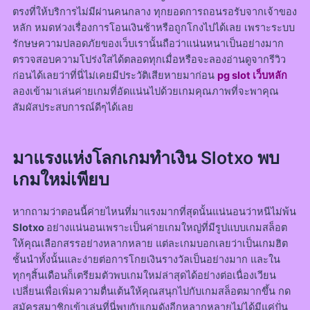
ตรงที่ให้บริการไม่มีผ่านคนกลาง ทุกยอดการถอนรอรับจากเจ้าของ
หลัก หมดห่วงเรื่องการโอนเงินช้าหรือถูกโกงไปได้เลย เพราะระบบ
รักษษความปลอดภัยของเว็บเรานั้นถือว่าแน่นหนาเป็นอย่างมาก
ตรวจสอบความโปร่งใสได้ตลอดทุกเมื่อหรือจะลองอ่านดูจากรีวิว
ก่อนได้เลยว่าที่นี่ไม่เคยมีประวัติเสียหายมาก่อน
pg slot เว็บหลัก
ลองเข้ามาเล่นค่ายเกมที่อัดแน่นไปด้วยเกมคุณภาพที่จะพาคุณ
สัมผัสประสบการณ์ดีๆได้เลย
มาแรงแห่งโลกเกมทำเงิน Slotxo พบ
เกมใหม่เพียบ
หากถามว่าตอนนี้ค่ายไหนที่มาแรงมากที่สุดนั้นแน่นอนว่าหนีไม่พ้น
Slotxo
อย่างแน่นอนเพราะเป็นค่ายเกมใหญ่ที่มีรูปแบบเกมสล็อต
ให้คุณเลือกสรรอย่างหลากหลาย แต่ละเกมบอกเลยว่าเป็นเกมฮิต
ชั้นนำทั้งนั้นและง่ายต่อการโกยเงินรางวัลเป็นอย่างมาก และใน
ทุกๆสิ้นเดือนก็เตรียมตัวพบเกมใหม่ล่าสุดได้อย่างต่อเนื่องเวียน
เปลี่ยนเพื่อเพิ่มความตื่นเต้นให้คุณสนุกไปกับเกมสล็อตมากขึ้น กด
สมัครสมาชิกเข้าเล่นที่นี่พบกับเกมดังอีกหลากหลายไม่ได้มีแค่ปั่น