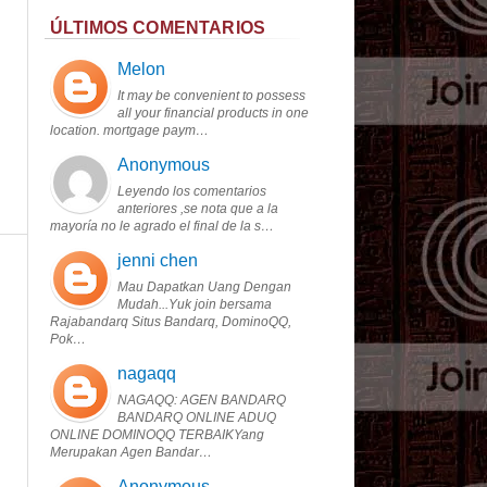
ÚLTIMOS COMENTARIOS
Melon
It may be convenient to possess
all your financial products in one
location. mortgage paym…
Anonymous
Leyendo los comentarios
anteriores ,se nota que a la
mayoría no le agrado el final de la s…
jenni chen
Mau Dapatkan Uang Dengan
Mudah...Yuk join bersama
Rajabandarq Situs Bandarq, DominoQQ,
Pok…
nagaqq
NAGAQQ: AGEN BANDARQ
BANDARQ ONLINE ADUQ
ONLINE DOMINOQQ TERBAIKYang
Merupakan Agen Bandar…
Anonymous