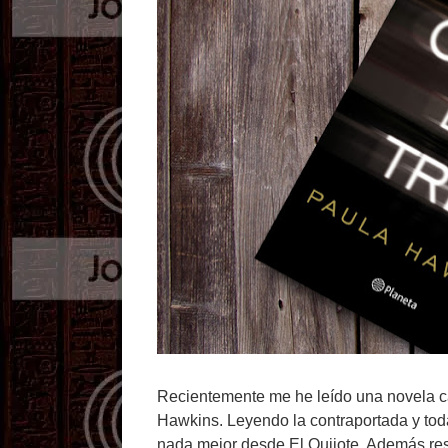
Recientemente me he leído una novela c
Hawkins. Leyendo la contraportada y toda
nada mejor desde El Quijote. Además re