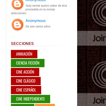
Sola mente quiero saber de tirra
prometida en la revista
selecsiones
Anonymous
De ase varios años
SECCIONES
ANIMACIÓN
CIENCIA FICCIÓN
CINE ACCIÓN
CINE CLÁSICO
CINE ESPAÑOL
CINE INDEPENDIENTE