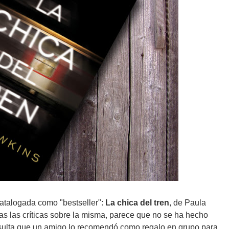
atalogada como "bestseller":
La chica del tren
, de Paula
s las críticas sobre la misma, parece que no se ha hecho
sulta que un amigo lo recomendó como regalo en grupo para