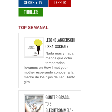
SERIES Y TV
TERROR
THRILLER
TOP SEMANAL
LEBENSLANGERSCHI
CKSALSSCHATZ
Nada más y nada
menos que ocho
temporadas
llevamos en How I met your
mother esperando conocer a la
madre de los hijos de Ted. Tanto
giro ...
GÜNTER GRASS:
"DIE
BLECHTROMMEL" -