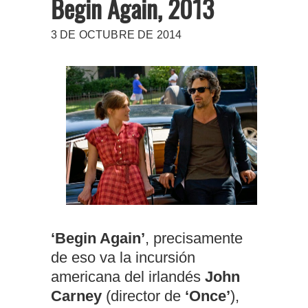
Begin Again, 2013
3 DE OCTUBRE DE 2014
‘Begin Again’
, precisamente
de eso va la incursión
americana del irlandés
John
Carney
(director de
‘Once’
),