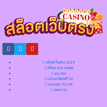
สล็อตเว็บตรง 2023
สล็อต true wallet
pg slot
แจกเครดิตฟรี 50
แทงบอล 10 บาท
บทความ