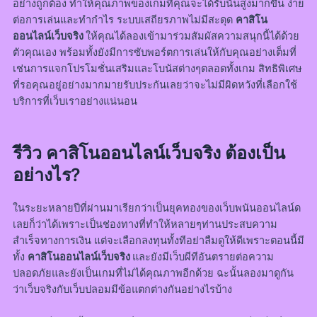
อย่างถูกต้อง ทำให้คุณภาพของเกมที่คุณจะได้รับนั้นสูงมากขึ้น ง่าย
ต่อการเล่นและทำกำไร ระบบเสถียรภาพไม่มีสะดุด
คาสิโน
ออนไลน์เว็บจริง
ให้คุณได้ลองเข้ามาร่วมสัมผัสความสนุกนี้ได้ด้วย
ตัวคุณเอง พร้อมทั้งยังมีการซับพอร์ตการเล่นให้กับคุณอย่างเต็มที่
เช่นการแจกโปรโมชั่นเสริมและโบนัสต่างๆตลอดทั้งเกม สิทธิพิเศษ
ที่รอคุณอยู่อย่างมากมายรับประกันเลยว่าจะไม่มีผิดหวังที่เลือกใช้
บริการที่เว็บเราอย่างแน่นอน
รีวิว คาสิโนออนไลน์เว็บจริง ต้องเป็น
อย่างไร?
ในระยะหลายปีที่ผ่านมาเรียกว่าเป็นยุคทองของเว็บพนันออนไลน์ด
เลยก็ว่าได้เพราะเป็นช่องทางที่ทำให้หลายๆท่านประสบความ
สำเร็จทางการเงิน แต่จะเลือกลงทุนทั้งทีอย่าลืมดูให้ดีเพราะตอนนี้มี
ทั้ง
คาสิโนออนไลน์เว็บจริง
และยังมีเว็บผีทีอันตรายต่อความ
ปลอดภัยและยังเป็นเกมที่ไม่ได้คุณภาพอีกด้วย ฉะนั้นลองมาดูกัน
ว่าเว็บจริงกับเว็บปลอมมีข้อแตกต่างกันอย่างไรบ้าง