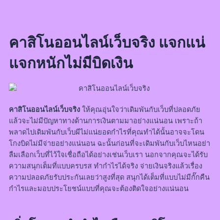
คาสิโนออนไลน์เว็บจริง แจกแน่
แจกหนักไม่มีบิดเงิน
คาสิโนออนไลน์เว็บจริง
ให้คุณอุ่นใจว่าเดิมพันกับเว็บที่ปลอดภัย
แล้วจะไม่มีปัญหาทางด้านการเงินตามมาอย่างแน่นอน เพราะถ้า
พลาดไปเดิมพันกับเว็บผีไม่แน่ยอดกำไรที่คุณทำได้นั้นอาจจะโดน
โกงบิดไม่มีจ่ายอย่างแน่นอน ฉะนั้นก่อนที่จะเดิมพันกับเว็บไหนอย่า
ลืมเลือกเว็บที่ไว้ใจเชื่อถือได้อย่างเช่นเว็บเรา นอกจากคุณจะได้รับ
ความสนุกเต็มที่แบบครบรส ทำกำไรได้จริง จ่ายเงินจริงแล้วเรื่อง
ความปลอดภัยรับประกันเลยว่าสูงที่สุด สนุกได้เต็มที่แบบไม่มีกั๊กคืน
กำไรและมอบประโยชน์แบบที่คุณจะต้องติดใจอย่างแน่นอน