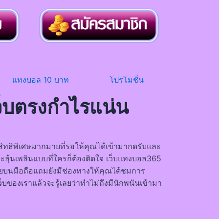
แทงบอล 10 บาท
โปรโมชั่น
ว็บตรงกำไรแน่น
ะสิทธิพิเศษมากมายที่รอให้คุณได้เข้ามากดรับและ
และลุ้นเพลินแบบที่ใครก็ต้องติดใจ เว็บแทงบอล365
่ายบนมือถือแถมยังมีช่องทางให้คุณได้ชมการ
บของเราแล้วจะรู้เลยว่าทำไม่ถึงมีนักพนันเข้ามา