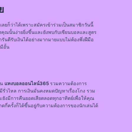
ย
ยก็ว่าได้เพราะสมัครเข้าร่วมเป็นสมาชิกวันนี้
คุณนั้นง่ายยิ่งขึ้นและยังพบกับเซียนบอลและสูตร
ันตีรับเงินได้อย่างมากมายแบบไม่ต้องพึ่งฝีมือ
ีอั้น
่น
แทงบอลออนไลน์
365
รวมความต้องการ
มีรั่วไหล การเงินมั่นคงหมดปัญหาเรื่องโกง รวม
และยังมีการคืนยอดเสียตลอดทุกอาทิตย์เพื่อให้คุณ
กี่ครั้งก็ได้ขึ้นอยู่กับความต้องการของนักเล่นได้