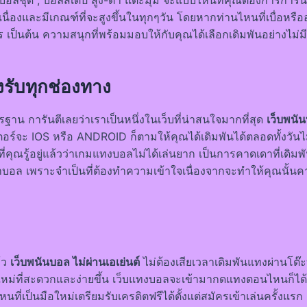
เนื่องและมีเกณฑ์ที่จะสูงขึ้นในทุกๆวัน โดยหากท่านไหนที่เบื่อหรือ
 เป็นต้น ความสนุกที่พร้อมมอบให้กับคุณได้เลือกเดิมพันอย่างไม่มีเ
งรับทุกช่องทาง
าน การันตีเลยว่าเราเป็นหนึ่งในเว็บที่น่าสนใจมากที่สุด
เว็บพนัน
อร์จะ IOS หรือ ANDROID ก็ตามให้คุณได้เดิมพันได้ตลอดทั้งวันไม
ที่คุณรู้อยู่แล้วว่าเกมแทงบอลไม่ได้เล่นยาก เป็นการคาดเดาที่เดิมพัน
าคาบอล เพราะจำเป็นที่ต้องทำความเข้าใจเนื่องจากจะทำให้คุณนั้น
ล้ว
เว็บพนันบอล ไม่ผ่านเอเย่นต์
ไม่ต้องเสียเวลาเดิมพันแทงผ่านโต๊ะ
คใหม่ที่สะดวกและง่ายขึ้น เว็บแทงบอลจะเข้ามากดแทงตอนไหนก็ได้ท
เป็นมือใหม่เตรียมรับเครดิตฟรีได้ตั้งแต่สมัครเข้าเล่นครั้งแรก 