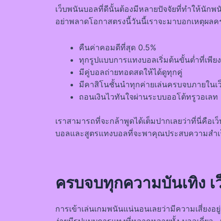
เว็บพนันบอลที่ดีนั้นต้องมีหลายปัจจัยที่ทำให้นัก
อย่าพลาดโอกาสตรงนี้วันนี้เราจะมาบอกเหตุผลคร
คืนค่าคอมดีที่สุด 0.5%
ทุกรูปแบบการแทงบอลเริ่มต้นขั้นต่ำที่เพียง
มีคู่บอลถ่ายทอดสดให้ได้ดูทุกคู่
มีคาสิโนชั้นนำทุกค่ายเล่นครบจบภายในเ
ถอนเงินไวทันใจผ่านระบบออโต้ทรูวอเลท
เราสามารถที่จะกล้าพูดได้เต็มปากเลยว่าที่นี่คื
บอลและสูตรแทงบอลที่จะพาคุณประสบความสำเร็จ
ครบจบทุกความบันเทิง เว
การเข้าเล่นเกมพนันแน่นอนเลยว่ามีความเสี่ยงอย
ง่ายมีรูปแบบการแทงที่หลากหลายทั้ง บอลเดี่ยว ,