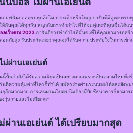
ันบอล ไม่ผ่านเอเย่นต์
วมเกมพนันบอลครบทุกลีกไม่ว่าจะเล็กหรือใหญ่ การันตีมีคู่เตะครบ
ให้กับคุณได้ทุกวัน สนุกกับการทำกำไรที่ได้ชมคู่เตะที่คุณชื่นไ
อลเว็บตรง
2023
การันตีการทำกำไรที่มั่นคงที่ให้คุณสามารถสร้า
ลอดภัยสูง รับประกันเลยว่าคุณจะได้รับความประทับใจในการเข้าเล
ไม่ผ่านเอเย่นต์
นนี้นั้นกำลังได้รับความนิยมเป็นอย่างมากเพราะเป็นตลาดใหม่ที่ส
ารันตีความคุ้มค่าที่ใครก็ทำได้ สมัครง่ายผ่านระบบออโต้และยังพบกั
ๆอีกมากมาย การเล่นผ่านเว็บตรงไม่ต้องมีบัยชีธนาคารก็สามารถเข้า
้องวุ่นวายและไม่เสียเวลา
ม่ผ่านเอเย่นต์ ได้เปรียบมากสุด