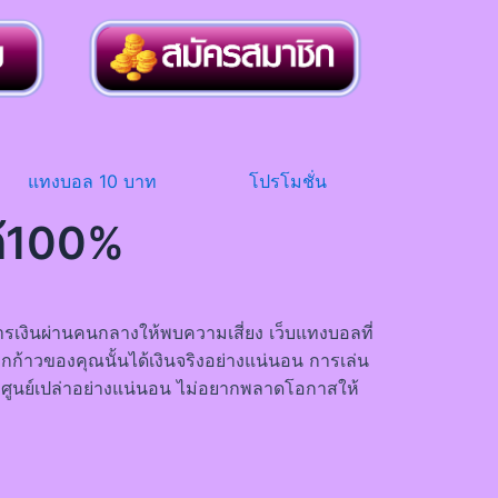
แทงบอล 10 บาท
โปรโมชั่น
ได้100%
การเงินผ่านคนกลางให้พบความเสี่ยง เว็บแทงบอลที่
นทุกก้าวของคุณนั้นได้เงินจริงอย่างแน่นอน การเล่น
ไม่ศูนย์เปล่าอย่างแน่นอน ไม่อยากพลาดโอกาสให้