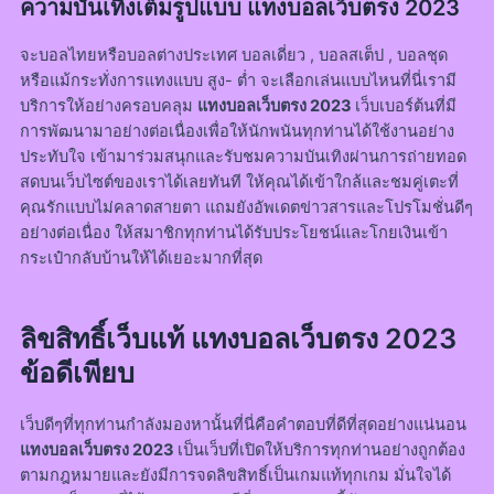
ความบันเทิงเต็มรูปแบบ แทงบอลเว็บตรง 2023
จะบอลไทยหรือบอลต่างประเทศ บอลเดี่ยว , บอลสเต็ป , บอลชุด
หรือแม้กระทั่งการแทงแบบ สูง- ต่ำ จะเลือกเล่นแบบไหนที่นี่เรามี
บริการให้อย่างครอบคลุม
แทงบอลเว็บตรง
2023
เว็บเบอร์ต้นที่มี
การพัฒนามาอย่างต่อเนื่องเพื่อให้นักพนันทุกท่านได้ใช้งานอย่าง
ประทับใจ เข้ามาร่วมสนุกและรับชมความบันเทิงผ่านการถ่ายทอด
สดบนเว็บไซต์ของเราได้เลยทันที ให้คุณได้เข้าใกล้และชมคู่เตะที่
คุณรักแบบไม่คลาดสายตา แถมยังอัพเดตข่าวสารและโปรโมชั่นดีๆ
อย่างต่อเนื่อง ให้สมาชิกทุกท่านได้รับประโยชน์และโกยเงินเข้า
กระเป๋ากลับบ้านให้ได้เยอะมากที่สุด
ลิขสิทธิ์เว็บแท้ แทงบอลเว็บตรง 2023
ข้อดีเพียบ
เว็บดีๆที่ทุกท่านกำลังมองหานั้นที่นี่คือคำตอบที่ดีที่สุดอย่างแน่นอน
แทงบอลเว็บตรง
2023
เป็นเว็บที่เปิดให้บริการทุกท่านอย่างถูกต้อง
ตามกฎหมายและยังมีการจดลิขสิทธิ์เป็นเกมแท้ทุกเกม มั่นใจได้