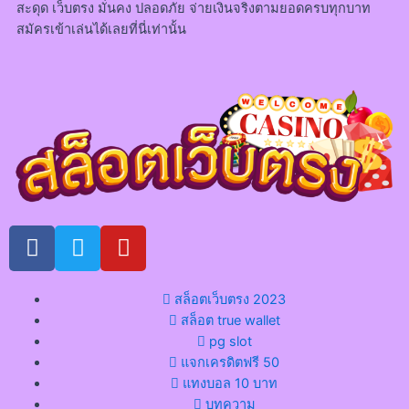
สะดุด เว็บตรง มั่นคง ปลอดภัย จ่ายเงินจริงตามยอดครบทุกบาท
สมัครเข้าเล่นได้เลยที่นี่เท่านั้น
สล็อตเว็บตรง 2023
สล็อต true wallet
pg slot
แจกเครดิตฟรี 50
แทงบอล 10 บาท
บทความ