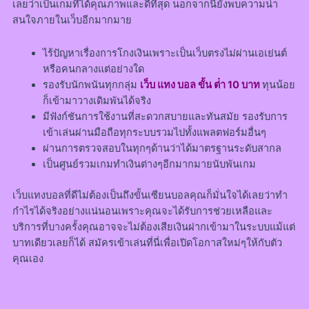
เลยว่าเป็นเกมที่ได้คุณภาพและดีที่สุด นอกจากนี้ยังพบความน่า
สนใจภายในเว็บอีกมากมาย
ไร้ปัญหาเรื่องการโกงเงินเพราะเป็นเว็บตรงไม่ผ่านเอเย่นต์
หรือคนกลางแต่อย่างใด
รองรับนักพนันทุกกลุ่ม
เว็บ แทง บอล ขั้น ต่ํา
10 บาท
ทุนน้อย
ก็เข้ามาวางเดิมพันได้จริง
มีฟังก์ชันการใช้งานที่สะดวกสบายและทันสมัย รองรับการ
เข้าเล่นผ่านมือถือทุกระบบรวมไปทั้งแพลตฟอร์มอื่นๆ
ผ่านการตรวจสอบในทุกๆด้านว่าได้มาตรฐานระดับสากล
เป็นศูนย์รวมเกมทำเงินต่างๆอีกมากมายนับพันเกม
เว็บแทงบอลที่ดีไม่ต้องเป็นถึงขั้นเซียนบอลคุณก็มั่นใจได้เลยว่าทำ
กำไรได้จริงอย่างแน่นอนเพราะคุณจะได้รับการช่วยเหลือและ
บริการที่บางครั้งคุณอาจจะไม่ต้องเสียเงินฝากเข้ามาในระบบแม้แต่
บาทเดียวเลยก็ได้ สมัครเข้าเล่นที่นี่เพื่อเปิดโอกาสใหม่ๆให้กับตัว
คุณเอง