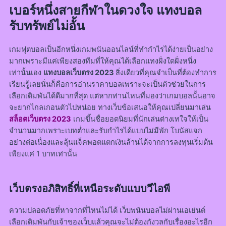
เบอร์หนึ่งสายกีฬาในดวงใจ แทงบอล
รับทรัพย์ไม่อั้น
เกมฟุตบอลเป็นอีกหนึ่งเกมพนันออนไลน์ที่ทำกำไรได้ง่ายเป็นอย่าง
มากเพราะมีแค่เพียงสองทีมที่ให้คุณได้เลือกแทงฝั่งใดฝั่งหนึ่ง
เท่านั้นเอง
แทงบอลเว็บตรง
2023
สิ่งเดียวที่คุณจำเป็นที่ต้องทำการ
เรียนรู้เลยนั่นก็คือการอ่านราคาบอลเพราะจะเป็นตัวช่วยในการ
เลือกเดิมพันได้ดีมากที่สุด แต่หากท่านไหนที่มองว่าเกมบอลนั้นอาจ
จะยากไกลเกอนตัวไปหน่อย ทางเว็บข้อเสนอให้คุณเปลี่ยนมาเล่น
สล็อตเว็บตรง
2023
เกมขึ้นชื่อยอดนิยมที่นักเล่นต่างเทใจให้เป็น
จำนวนมากเพราะเบทต่ำและรับกำไรได้แบบไม่มีพัก โบนัสแจก
อย่างต่อเนื่องและลุ้นแจ็คพอตแตกเงินล้านได้จากการลงทุนเริ่มต้น
เพียงแค่ 1 บาทเท่านั้น
เว็บตรงอภิสิทธิ์ที่เหนือระดับแบบวีไอพี
ความปลอดภัยที่หาจากที่ไหนไม่ได้ เว็บพนันบอลไม่ผ่านเอเย่นต์
เลือกเดิมพันกับเจ้าของเว็บแล้วคุณจะไม่ต้องกังวลกับเรื่องอะไรอีก