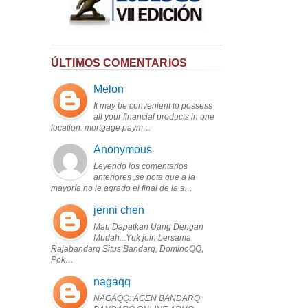
ÚLTIMOS COMENTARIOS
Melon
It may be convenient to possess
all your financial products in one
location. mortgage paym…
Anonymous
Leyendo los comentarios
anteriores ,se nota que a la
mayoría no le agrado el final de la s…
jenni chen
Mau Dapatkan Uang Dengan
Mudah...Yuk join bersama
Rajabandarq Situs Bandarq, DominoQQ,
Pok…
nagaqq
NAGAQQ: AGEN BANDARQ