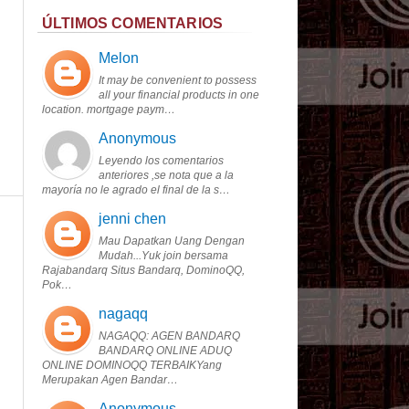
ÚLTIMOS COMENTARIOS
Melon
It may be convenient to possess
all your financial products in one
location. mortgage paym…
Anonymous
Leyendo los comentarios
anteriores ,se nota que a la
mayoría no le agrado el final de la s…
jenni chen
Mau Dapatkan Uang Dengan
Mudah...Yuk join bersama
Rajabandarq Situs Bandarq, DominoQQ,
Pok…
nagaqq
NAGAQQ: AGEN BANDARQ
BANDARQ ONLINE ADUQ
ONLINE DOMINOQQ TERBAIKYang
Merupakan Agen Bandar…
Anonymous