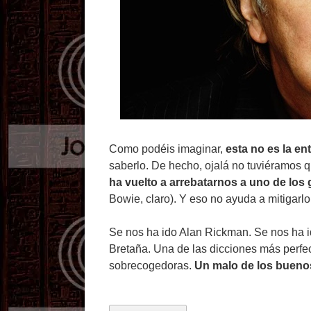
Como podéis imaginar,
esta no es la e
saberlo. De hecho, ojalá no tuviéramos qu
ha vuelto a arrebatarnos a uno de los
Bowie, claro). Y eso no ayuda a mitigarlo
Se nos ha ido Alan Rickman. Se nos ha i
Bretaña. Una de las dicciones más perfe
sobrecogedoras.
Un malo de los buenos