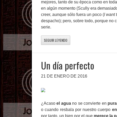
mejores, tanto de su época como en toda l
en algún momento (Scully era demasiado
creer, aunque sólo fuera un poco (
I want 
despacho); pero, sobre todo, porque no c
serie.
SEGUIR LEYENDO
Un día perfecto
21 DE ENERO DE 2016
¿Acaso
el agua
no se convierte en
pura
o cuando resbala por nuestro cuerpo
en
por tanto, un bien por el que
merece la p