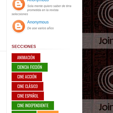
Sola mente quiero saber de tirra
prometida en la revista
selecsiones
Anonymous
De ase varios años
SECCIONES
ANIMACIÓN
CIENCIA FICCIÓN
CINE ACCIÓN
CINE CLÁSICO
CINE ESPAÑOL
CINE INDEPENDIENTE