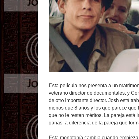
Esta película nos presenta a un matrimon
veterano director de documentales, y Co
de otro importante director. Josh está tra
menos que 8 años y los que parece que fal
que no le resten méritos. La pareja está 
ganas, a diferencia de la pareja que for
Esta monotonía cambia cuando empiezan a