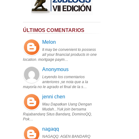
ÚLTIMOS COMENTARIOS
Melon
It may be convenient to possess
all your financial products in one
location. mortgage paym…
Anonymous
Leyendo los comentarios
anteriores ,se nota que a la
mayoría no le agrado el final de la s…
jenni chen
Mau Dapatkan Uang Dengan
Mudah...Yuk join bersama
Rajabandarq Situs Bandarq, DominoQQ,
Pok…
nagaqq
NAGAQQ: AGEN BANDARQ