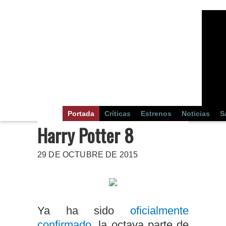
Portada
Críticas
Estrenos
Noticias
S
Harry Potter 8
29 DE OCTUBRE DE 2015
Ya ha sido
oficialmente
confirmado
, la octava parte de