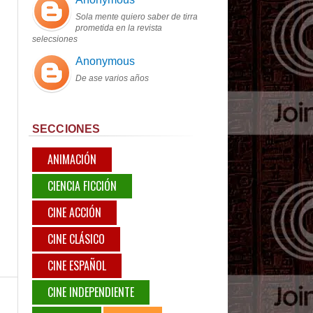
Sola mente quiero saber de tirra
prometida en la revista
selecsiones
Anonymous
De ase varios años
SECCIONES
ANIMACIÓN
CIENCIA FICCIÓN
CINE ACCIÓN
CINE CLÁSICO
CINE ESPAÑOL
CINE INDEPENDIENTE