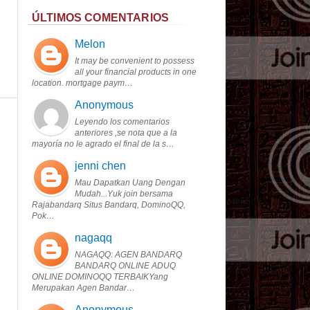
ÚLTIMOS COMENTARIOS
Melon
It may be convenient to possess
all your financial products in one
location. mortgage paym…
Anonymous
Leyendo los comentarios
anteriores ,se nota que a la
mayoría no le agrado el final de la s…
jenni chen
Mau Dapatkan Uang Dengan
Mudah...Yuk join bersama
Rajabandarq Situs Bandarq, DominoQQ,
Pok…
nagaqq
NAGAQQ: AGEN BANDARQ
BANDARQ ONLINE ADUQ
ONLINE DOMINOQQ TERBAIKYang
Merupakan Agen Bandar…
Anonymous