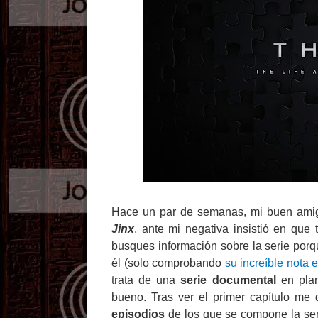
Hace un par de semanas, mi buen amig
Jinx
, ante mi negativa insistió en que 
busques información sobre la serie porq
él (solo comprobando
su increíble nota e
trata de una
serie documental
en pl
bueno. Tras ver el primer capítulo m
episodios
de los que se compone la seri