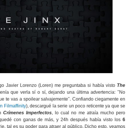
o Javier Lorenzo (Loren) me preguntaba si había visto
The
tenía que verla sí o sí, dejando una última advertencia: "No
ue te vas a spoilear salvajemente". Confiando ciegamente en
n Filmaffinity
), descargué la serie un poco reticente ya que se
an
Crímenes Imperfectos
, lo cual no me atraía mucho pero
e quedé con ganas de más, y 24h después había visto los
6
e, tal es su poder para atraer al público. Dicho esto, veamos