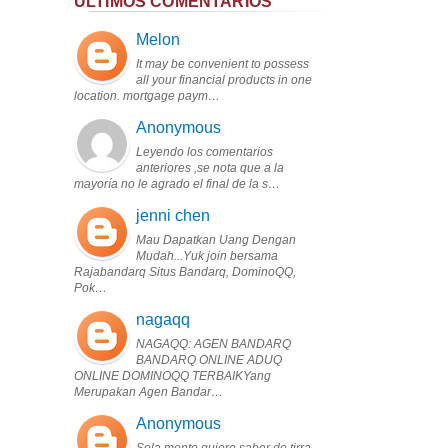
ÚLTIMOS COMENTARIOS
Melon
It may be convenient to possess
all your financial products in one
location. mortgage paym…
Anonymous
Leyendo los comentarios
anteriores ,se nota que a la
mayoría no le agrado el final de la s…
jenni chen
Mau Dapatkan Uang Dengan
Mudah...Yuk join bersama
Rajabandarq Situs Bandarq, DominoQQ,
Pok…
nagaqq
NAGAQQ: AGEN BANDARQ
BANDARQ ONLINE ADUQ
ONLINE DOMINOQQ TERBAIKYang
Merupakan Agen Bandar…
Anonymous