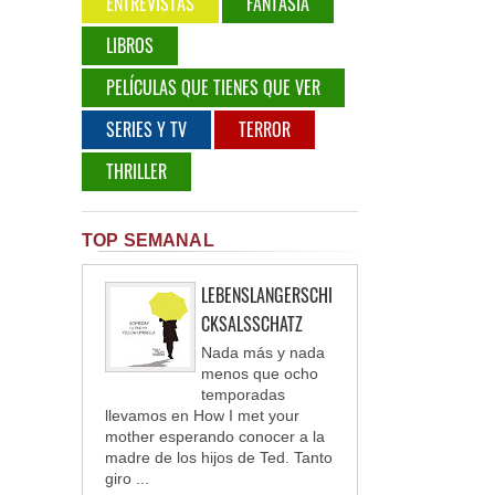
ENTREVISTAS
FANTASÍA
LIBROS
PELÍCULAS QUE TIENES QUE VER
SERIES Y TV
TERROR
THRILLER
TOP SEMANAL
LEBENSLANGERSCHI
CKSALSSCHATZ
Nada más y nada
menos que ocho
temporadas
llevamos en How I met your
mother esperando conocer a la
madre de los hijos de Ted. Tanto
giro ...