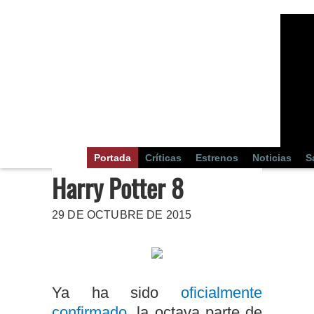
Portada
Críticas
Estrenos
Noticias
S
Harry Potter 8
29 DE OCTUBRE DE 2015
Ya ha sido
oficialmente
confirmado
, la octava parte de