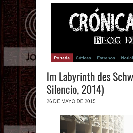
Portada
Críticas
Estrenos
Notic
Im Labyrinth des Schw
Silencio, 2014)
26 DE MAYO DE 2015