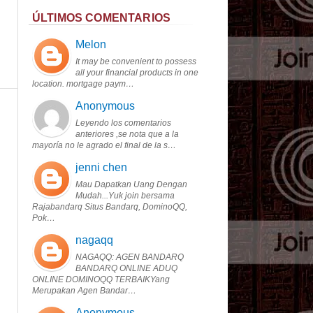
ÚLTIMOS COMENTARIOS
Melon
It may be convenient to possess
all your financial products in one
location. mortgage paym…
Anonymous
Leyendo los comentarios
anteriores ,se nota que a la
mayoría no le agrado el final de la s…
jenni chen
Mau Dapatkan Uang Dengan
Mudah...Yuk join bersama
Rajabandarq Situs Bandarq, DominoQQ,
Pok…
nagaqq
NAGAQQ: AGEN BANDARQ
BANDARQ ONLINE ADUQ
ONLINE DOMINOQQ TERBAIKYang
Merupakan Agen Bandar…
Anonymous