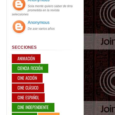
Sola mente quiero saber de tirra
prometida en la revista
selecsiones
Anonymous
De ase varios años
SECCIONES
ANIMACIÓN
CIENCIA FICCIÓN
CINE ACCIÓN
CINE CLÁSICO
CINE ESPAÑOL
CINE INDEPENDIENTE