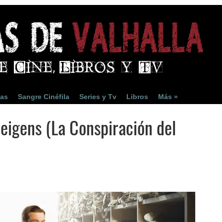
ias
Sangre Cinéfila
Series y Tv
Libros
Más »
eigens (La Conspiración del