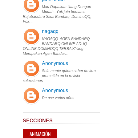
Mau Dapatkan Uang Dengan
Mudah...Yuk join bersama
Rajabandarq Situs Bandarq, DominoQQ,
Pok…
nagaqq
NAGAQQ: AGEN BANDARQ
BANDARQ ONLINE ADUQ
ONLINE DOMINOQQ TERBAIKYang
Merupakan Agen Bandar…
Anonymous
Sola mente quiero saber de tirra
prometida en la revista
selecsiones
Anonymous
De ase varios años
SECCIONES
ANIMACIÓN