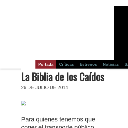
Portada
Críticas
Estrenos
Noticias
S
La Biblia de los Caídos
26 DE JULIO DE 2014
Para quienes tenemos que
coger el transporte público