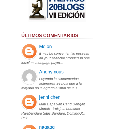
ÚLTIMOS COMENTARIOS
Melon
It may be convenient to possess
all your financial products in one
location. mortgage paym…
Anonymous
Leyendo los comentarios
anteriores ,se nota que a la
mayoría no le agrado el final de la s…
jenni chen
Mau Dapatkan Uang Dengan
Mudah...Yuk join bersama
Rajabandarq Situs Bandarq, DominoQQ,
Pok…
nagaqq