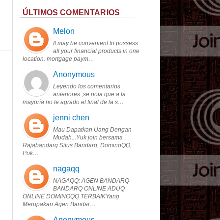
ÚLTIMOS COMENTARIOS
Melon
It may be convenient to possess
all your financial products in one
location. mortgage paym…
Anonymous
Leyendo los comentarios
anteriores ,se nota que a la
mayoría no le agrado el final de la s…
jenni chen
Mau Dapatkan Uang Dengan
Mudah...Yuk join bersama
Rajabandarq Situs Bandarq, DominoQQ,
Pok…
nagaqq
NAGAQQ: AGEN BANDARQ
BANDARQ ONLINE ADUQ
ONLINE DOMINOQQ TERBAIKYang
Merupakan Agen Bandar…
Anonymous