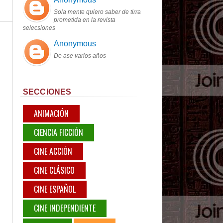
Sola mente quiero saber de tirra
prometida en la revista
selecsiones
Anonymous
De ase varios años
SECCIONES
ANIMACIÓN
CIENCIA FICCIÓN
CINE ACCIÓN
CINE CLÁSICO
CINE ESPAÑOL
CINE INDEPENDIENTE