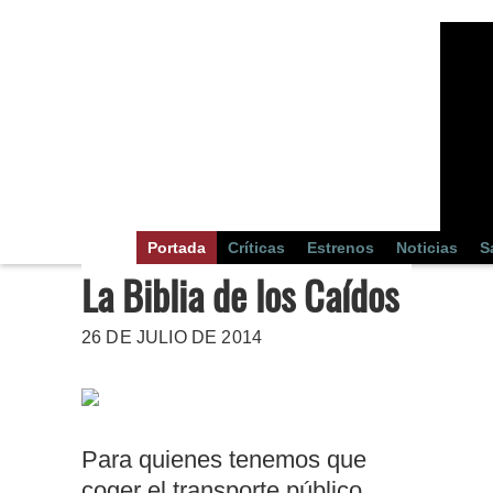
Portada
Críticas
Estrenos
Noticias
S
La Biblia de los Caídos
26 DE JULIO DE 2014
Para quienes tenemos que
coger el transporte público