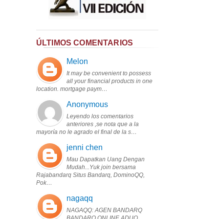
ÚLTIMOS COMENTARIOS
Melon
It may be convenient to possess
all your financial products in one
location. mortgage paym…
Anonymous
Leyendo los comentarios
anteriores ,se nota que a la
mayoría no le agrado el final de la s…
jenni chen
Mau Dapatkan Uang Dengan
Mudah...Yuk join bersama
Rajabandarq Situs Bandarq, DominoQQ,
Pok…
nagaqq
NAGAQQ: AGEN BANDARQ
BANDARQ ONLINE ADUQ