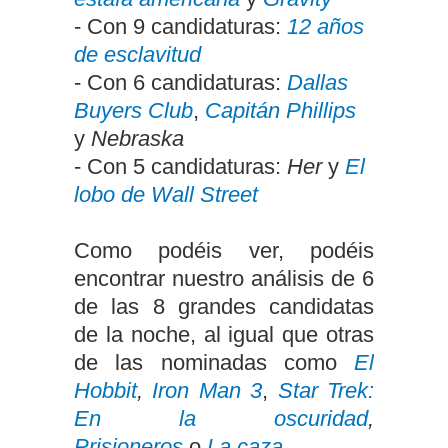
- Con 9 candidaturas:
12 años
de esclavitud
- Con 6 candidaturas:
Dallas
Buyers Club
,
Capitán Phillips
y
Nebraska
- Con 5 candidaturas:
Her
y
El
lobo de Wall Street
Como podéis ver, podéis
encontrar nuestro análisis de 6
de las 8 grandes candidatas
de la noche, al igual que otras
de las nominadas como
El
Hobbit
,
Iron Man 3
,
Star Trek:
En la oscuridad
,
Prisioneros
o
La caza
.