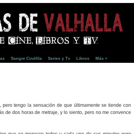
ias
Sangre Cinéfila
Series y Tv
Libros
Más »
, pero tengo la sensación de que últimamente se tiende con
ás de dos horas de metraje, y lo siento, pero no me convence
cine que se merecen todos y cada uno de sus minutos pero