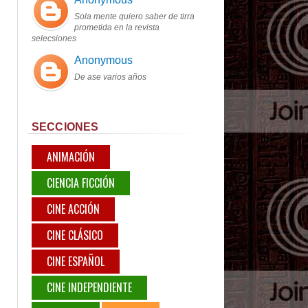
Sola mente quiero saber de tirra
prometida en la revista
selecsiones
Anonymous
De ase varios años
SECCIONES
ANIMACIÓN
CIENCIA FICCIÓN
CINE ACCIÓN
CINE CLÁSICO
CINE ESPAÑOL
CINE INDEPENDIENTE