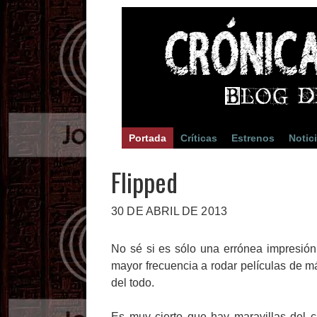
Portada
Críticas
Estrenos
Notic
Flipped
30 DE ABRIL DE 2013
No sé si es sólo una errónea impresión
mayor frecuencia a rodar películas de m
del todo.
Es muy cierto que hay maravillas del 