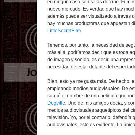
en ningún caso son salas de cine. Filmi
nuevo mercado. Es verdad que hay mucho 
además puede ser visualizado a través d
hay muchas productoras que apuestan dir
LittleSecretFilm
.
Tenemos, por tanto, la necesidad de seg
más allá, podríamos decir que es toda aq
de imagen y sonido, es decir, una represe
necesidad de estar delante del espectador
Bien, esto ya me gusta más. De hecho, es
empleando medios audiovisuales. De es
surgió el nombre de una película que ro
Dogville
. Uno de mis amigos decía, y con
medios audiovisuales arquetípicos del c
televisión. Yo, por el contrario, defendía
audiovisuales, esto es evidente. La única