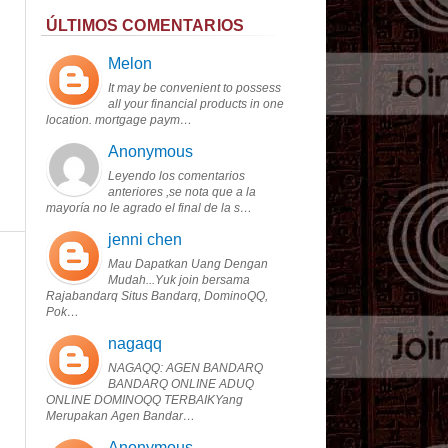
ÚLTIMOS COMENTARIOS
Melon
It may be convenient to possess
all your financial products in one
location. mortgage paym…
Anonymous
Leyendo los comentarios
anteriores ,se nota que a la
mayoría no le agrado el final de la s…
jenni chen
Mau Dapatkan Uang Dengan
Mudah...Yuk join bersama
Rajabandarq Situs Bandarq, DominoQQ,
Pok…
nagaqq
NAGAQQ: AGEN BANDARQ
BANDARQ ONLINE ADUQ
ONLINE DOMINOQQ TERBAIKYang
Merupakan Agen Bandar…
Anonymous