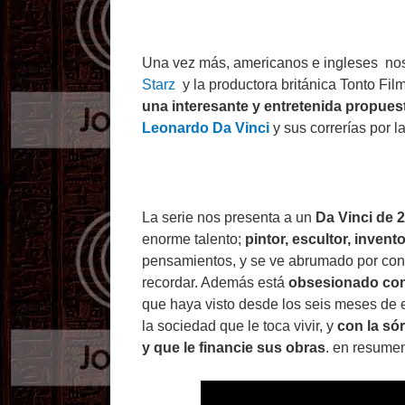
Una vez más, americanos e ingleses nos
Starz
y la productora británica Tonto Fil
una interesante y entretenida propues
Leonardo Da Vinci
y sus correrías por l
La serie nos presenta a un
Da Vinci de 
enorme talento;
pintor, escultor, invento
pensamientos, y se ve abrumado por con
recordar. Además está
obsesionado con
que haya visto desde los seis meses de 
la sociedad que le toca vivir, y
con la só
y que le financie sus obras
. en resumen