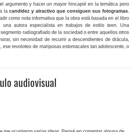
el argumento y hacer un mayor hincapié en la temática pero
ía la
candidez y atractivo que consiguen sus fotogramas
.
dir como nota informativa que la obra está basada en el libro
na autora especialista en trabajos de estilo teen. Una
 segmento radiografiado de la sociedad o entre aquellos otros
rar, sin necesidad de recurrir a descendientes de drácula,
te, ese revoloteo de mariposas estomacales tan adolescente, o
ulo audiovisual
se me ocurrieron varias ideas. Pensé en comentar alguna de