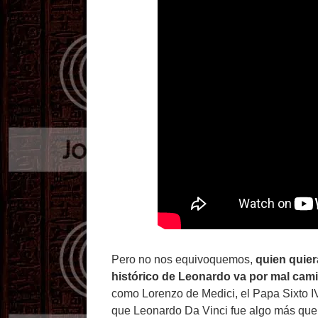
Pero no nos equivoquemos,
quien quier
histórico de Leonardo va por mal cam
como Lorenzo de Medici, el Papa Sixto IV
que Leonardo Da Vinci fue algo más que e