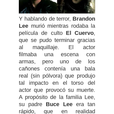
Y hablando de terror,
Brandon
Lee
murió mientras rodaba la
película de culto
El Cuervo
,
que s
e pudo terminar gracias
al maquillaje. El actor
filmaba
una escena con
armas, pero uno de los
cañones contenía una bala
real (sin pólvora) que produ
jo
tal impacto en el torso del
actor que provocó su muerte.
A propósito de la familia Lee,
su padre
B
uce Lee
era tan
rápido, que en realidad