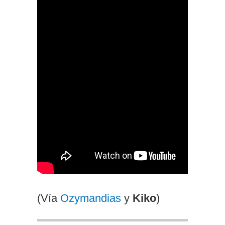
(Vía
Ozymandias
y
Kiko
)