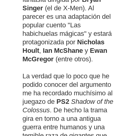
Singer
(el de X-Men). Al
parecer es una adaptación del
popular cuento "Las
habichuelas mágicas" y estará
protagonizada por
Nicholas
Hoult
,
Ian McShane
y
Ewan
McGregor
(entre otros).
La verdad que lo poco que he
podido conocer del argumento
me ha recordado muchísimo al
juegazo de
PS2
Shadow of the
Colossus
. De hecho la trama
gira en torno a una antigua
guerra entre humanos y una
temible raza de gigantes que