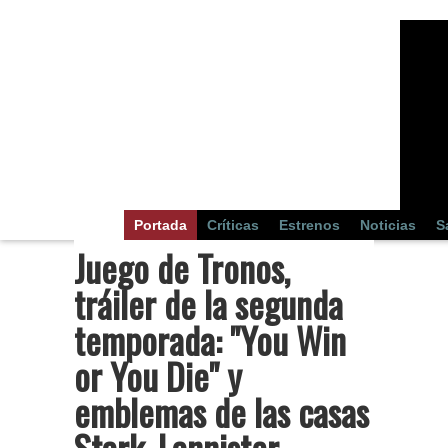
Portada
Críticas
Estrenos
Noticias
S
Juego de Tronos,
tráiler de la segunda
temporada: "You Win
or You Die" y
emblemas de las casas
Stark, Lannister,